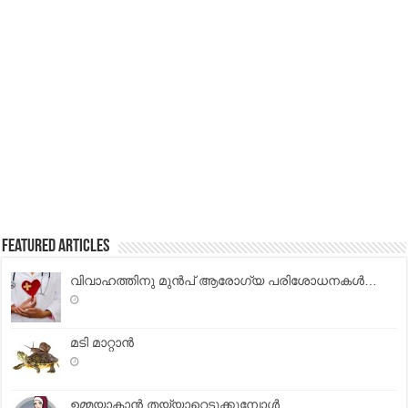
Featured Articles
വിവാഹത്തിനു മുൻപ് ആരോഗ്യ പരിശോധനകൾ…
മടി മാറ്റാന്‍
ഉമ്മയാകാന്‍ തയ്യാറെടുക്കുമ്പോള്‍ …