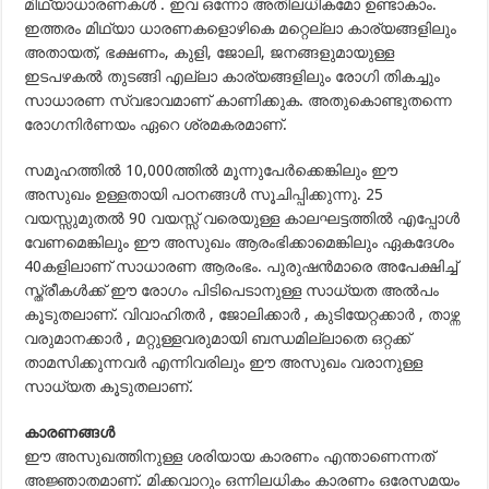
മിഥ്യാധാരണകള്‍ . ഇവ ഒന്നോ അതിലധികമോ ഉണ്ടാകാം.
ഇത്തരം മിഥ്യാ ധാരണകളൊഴികെ മറ്റെല്ലാ കാര്യങ്ങളിലും
അതായത്, ഭക്ഷണം, കുളി, ജോലി, ജനങ്ങളുമായുള്ള
ഇടപഴകല്‍ തുടങ്ങി എല്ലാ കാര്യങ്ങളിലും രോഗി തികച്ചും
സാധാരണ സ്വഭാവമാണ് കാണിക്കുക. അതുകൊണ്ടുതന്നെ
രോഗനിര്‍ണയം ഏറെ ശ്രമകരമാണ്.
സമൂഹത്തില്‍ 10,000ത്തില്‍ മൂന്നുപേര്‍ക്കെങ്കിലും ഈ
അസുഖം ഉള്ളതായി പഠനങ്ങള്‍ സൂചിപ്പിക്കുന്നു. 25
വയസ്സുമുതല്‍ 90 വയസ്സ് വരെയുള്ള കാലഘട്ടത്തില്‍ എപ്പോള്‍
വേണമെങ്കിലും ഈ അസുഖം ആരംഭിക്കാമെങ്കിലും ഏകദേശം
40കളിലാണ് സാധാരണ ആരംഭം. പുരുഷന്‍മാരെ അപേക്ഷിച്ച്
സ്ത്രീകള്‍ക്ക് ഈ രോഗം പിടിപെടാനുള്ള സാധ്യത അല്‍പം
കൂടുതലാണ്. വിവാഹിതര്‍ , ജോലിക്കാര്‍ , കുടിയേറ്റക്കാര്‍ , താഴ്ന്ന
വരുമാനക്കാര്‍ , മറ്റുള്ളവരുമായി ബന്ധമില്ലാതെ ഒറ്റക്ക്
താമസിക്കുന്നവര്‍ എന്നിവരിലും ഈ അസുഖം വരാനുള്ള
സാധ്യത കൂടുതലാണ്.
കാരണങ്ങള്‍
ഈ അസുഖത്തിനുള്ള ശരിയായ കാരണം എന്താണെന്നത്
അജ്ഞാതമാണ്. മിക്കവാറും ഒന്നിലധികം കാരണം ഒരേസമയം