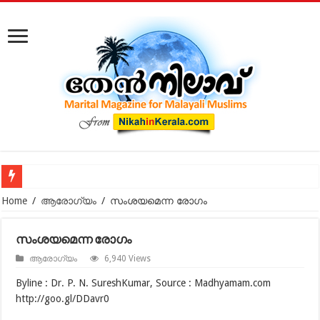
കോടതിക്ക് പുറത്ത് നടക്കുന്ന മുസ്‌ലിം വിവാഹ മോചനം: കുടു
Home
/
ആരോഗ്യം
/
സംശയമെന്ന രോഗം
സംശയമെന്ന രോഗം
ആരോഗ്യം
6,940 Views
Byline : Dr. P. N. SureshKumar, Source : Madhyamam.com
http://goo.gl/DDavr0