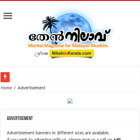
കോടതിക്ക് പുറത്ത് നടക്കുന്ന മുസ്‌ലിം വിവാഹ മോചനം: കുടു
Home
/
Advertisement
Advertisement
Advertisement banners in different sizes are available.
if you wish to advertise with us, please give us a call on
+91