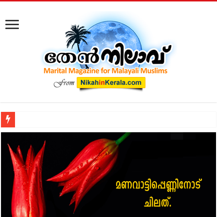
കോടതിക്ക് പുറത്ത് നടക്കുന്ന മുസ്‌ലിം വിവാഹ മോചനം: കുടു