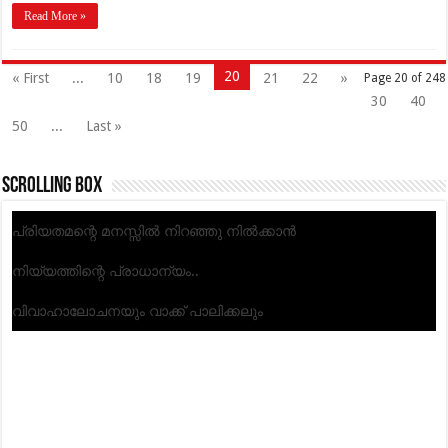
Read More »
20
« First
...
10
18
19
21
22
»
Page 20 of 248
30
40
50
...
Last »
Scrolling Box
പ്രിയതമന്റെ മനസ്സില്‍ നിറഞ്ഞു നില്‍ക്കാന്‍
നിയ്യത്തിന്റെ പ്രാധാന്യം..
വിവാഹാലോചനയും വാക്ക് പാലിക്കലും