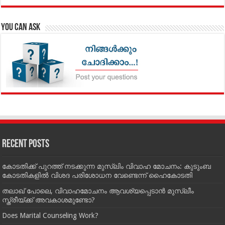
You can Ask
Recent Posts
കോടതിക്ക് പുറത്ത് നടക്കുന്ന മുസ്‌ലിം വിവാഹ മോചനം: കുടുംബ
കോടതികളില്‍ വിശദ പരിശോധന വേണ്ടെന്ന് ഹൈകോടതി
തലാഖ് പോലെ, വിവാഹമോചനം ആവശ്യപ്പെടാൻ മുസ്ലീം
സ്ത്രീയ്ക്ക് അവകാശമുണ്ടോ?
Does Marital Counseling Work?