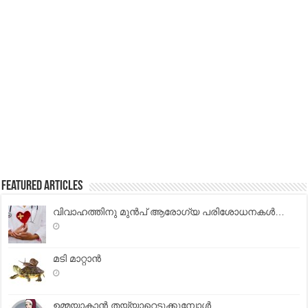
Featured Articles
വിവാഹത്തിനു മുൻപ് ആരോഗ്യ പരിശോധനകൾ…
മടി മാറ്റാന്‍
ഉമ്മയാകാന്‍ തയ്യാറെടുക്കുമ്പോള്‍ …