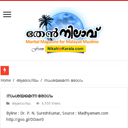
കോടതിക്ക് പുറത്ത് നടക്കുന്ന മുസ്‌ലിം വിവാഹ മോചനം: കുടു
Home
/
ആരോഗ്യം
/
സംശയമെന്ന രോഗം
സംശയമെന്ന രോഗം
ആരോഗ്യം
6,950 Views
Byline : Dr. P. N. SureshKumar, Source : Madhyamam.com
http://goo.gl/DDavr0