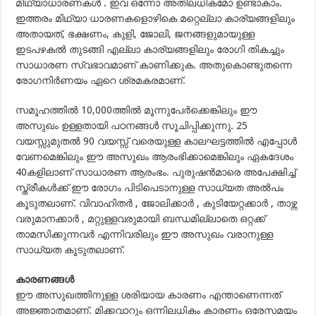
മിഥ്യാധാരണകള്‍ . ഇവ ഒന്നോ അതിലധികമോ ഉണ്ടാകാം.
ഇത്തരം മിഥ്യാ ധാരണകളൊഴികെ മറ്റെല്ലാ കാര്യങ്ങളിലും
അതായത്, ഭക്ഷണം, കുളി, ജോലി, ജനങ്ങളുമായുള്ള
ഇടപഴകല്‍ തുടങ്ങി എല്ലാ കാര്യങ്ങളിലും രോഗി തികച്ചും
സാധാരണ സ്വഭാവമാണ് കാണിക്കുക. അതുകൊണ്ടുതന്നെ
രോഗനിര്‍ണയം ഏറെ ശ്രമകരമാണ്.
സമൂഹത്തില്‍ 10,000ത്തില്‍ മൂന്നുപേര്‍ക്കെങ്കിലും ഈ
അസുഖം ഉള്ളതായി പഠനങ്ങള്‍ സൂചിപ്പിക്കുന്നു. 25
വയസ്സുമുതല്‍ 90 വയസ്സ് വരെയുള്ള കാലഘട്ടത്തില്‍ എപ്പോള്‍
വേണമെങ്കിലും ഈ അസുഖം ആരംഭിക്കാമെങ്കിലും ഏകദേശം
40കളിലാണ് സാധാരണ ആരംഭം. പുരുഷന്‍മാരെ അപേക്ഷിച്ച്
സ്ത്രീകള്‍ക്ക് ഈ രോഗം പിടിപെടാനുള്ള സാധ്യത അല്‍പം
കൂടുതലാണ്. വിവാഹിതര്‍ , ജോലിക്കാര്‍ , കുടിയേറ്റക്കാര്‍ , താഴ്ന്ന
വരുമാനക്കാര്‍ , മറ്റുള്ളവരുമായി ബന്ധമില്ലാതെ ഒറ്റക്ക്
താമസിക്കുന്നവര്‍ എന്നിവരിലും ഈ അസുഖം വരാനുള്ള
സാധ്യത കൂടുതലാണ്.
കാരണങ്ങള്‍
ഈ അസുഖത്തിനുള്ള ശരിയായ കാരണം എന്താണെന്നത്
അജ്ഞാതമാണ്. മിക്കവാറും ഒന്നിലധികം കാരണം ഒരേസമയം