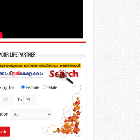
your life partner
king for
Female
Male
To
ation