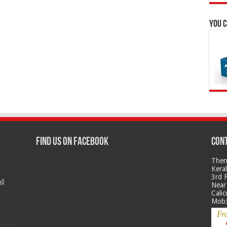
You c
Find us on Facebook
Cont
Then
Kera
3rd 
ി
Near 
Calic
Mob: