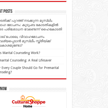
nt Posts
തിക്ക് പുറത്ത് നടക്കുന്ന മുസ്‌ലിം
വാഹ മോചനം: കുടുംബ കോടതികളില്‍
ശദ പരിശോധന വേണ്ടെന്ന് ഹൈകോടതി
ാഖ് പോലെ, വിവാഹമോചനം
്യപ്പെടാൻ മുസ്ലീം സ്ത്രീയ്ക്ക്
കാശമുണ്ടോ?
s Marital Counseling Work?
arital Counseling: A Real Lifesaver
 Every Couple Should Go for Premarital
nseling?
 Now