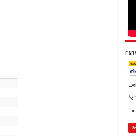
Find 
Loo
Age
Loc