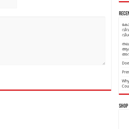
Rece
കോട
വി
വി
തല
ആവശ
അവ
Doe
Prem
Why
Cou
Shop