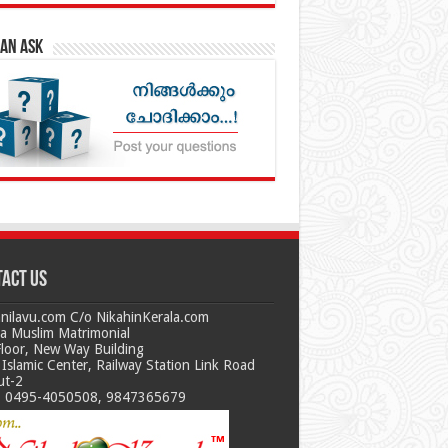
an Ask
act us
nilavu.com C/o NikahinKerala.com
la Muslim Matrimonial
Floor, New Way Building
Islamic Center, Railway Station Link Road
ut-2
 0495-4050508, 9847365679