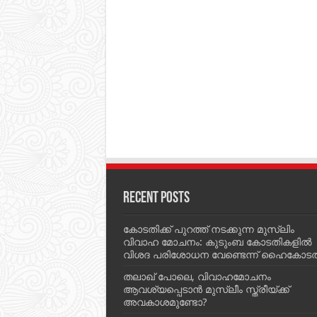
Recent Posts
കോടതിക്ക് പുറത്ത് നടക്കുന്ന മുസ്‌ലിം
വിവാഹ മോചനം: കുടുംബ കോടതികളില്‍
വിശദ പരിശോധന വേണ്ടെന്ന് ഹൈകോടത
തലാഖ് പോലെ, വിവാഹമോചനം
ആവശ്യപ്പെടാൻ മുസ്ലീം സ്ത്രീയ്ക്ക്
അവകാശമുണ്ടോ?