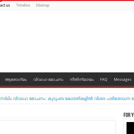
act us
Timeline
Sitemap
ആരോഗ്യം
വിവാഹ മോചനം
നീതിന്യായം
FAQ
Messages
്ന മുസ്‌ലിം വിവാഹ മോചനം: കുടുംബ കോടതികളില്‍ വിശദ പരിശോധന
For y