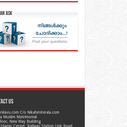
an Ask
act us
nilavu.com C/o NikahinKerala.com
la Muslim Matrimonial
Floor, New Way Building
Islamic Center, Railway Station Link Road