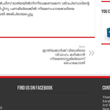
ല്‍ഫീസ് ഭാര്യയില്‍നിന്നീടാക്കണമെന്ന ശിവപ്രസാദിന്റെ
ിപ്പിനു പണമില്ലെങ്കില്‍ നിയമസഹായവേദിയെ
You c
ി അഭിപ്രായപ്പെട്ടു.
Next
ഇന്ത്യക്കാര്‍ക്ക് വിദേശിയെ
വിവാഹം കഴിക്കാന്‍
നിയമതടസ്സമില്ലെന്ന്‌
ഹൈകോടതി
Find us on Facebook
Cont
Then
Kera
3rd 
ി
Near 