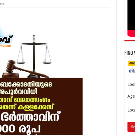
ews
Find 
Loo
Age
Loc