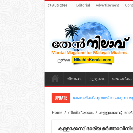
Editorial
Advertisement
Cont
07-AUG-2026
വിവാഹം
കുടുംബം
ലൈംഗീകം
Update
കോടതിക്ക് പുറത്ത് നടക്കുന
Home
/
നീതിന്യായം
/
കള്ളക്കേസ്; ഭാര
കള്ളക്കേസ്; ഭാര്യ ഭര്‍ത്താവി