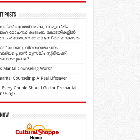
nt Posts
തിക്ക് പുറത്ത് നടക്കുന്ന മുസ്‌ലിം
വാഹ മോചനം: കുടുംബ കോടതികളില്‍
ശദ പരിശോധന വേണ്ടെന്ന് ഹൈകോടതി
ാഖ് പോലെ, വിവാഹമോചനം
്യപ്പെടാൻ മുസ്ലീം സ്ത്രീയ്ക്ക്
കാശമുണ്ടോ?
s Marital Counseling Work?
arital Counseling: A Real Lifesaver
 Every Couple Should Go for Premarital
nseling?
 Now