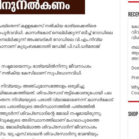
Rece
യ്‌തെന്ന് കള്ളക്കേസ് നല്‍കിയ ഭാര്യക്കെതിരെ
കോട
വി
്‍വവിധി. കാസര്‍കോട് നെല്ലിക്കുന്ന് ബീച്ച് റോഡിലെ
വി
ല്ലിക്കുന്ന് അംബേദ്കര്‍ റോഡിലെ വി.എം.നിവ്യ
നാണ് കുടുംബക്കോടതി ജഡ്ജി പി.ഡി.ധര്‍മരാജ്
തല
ആവശ
അവ
 നഷ്ടമായെന്നും ഭാര്യയില്‍നിന്നു ജീവനാംശം
Doe
ാദ് നല്‍കിയ കേസിലാണ് സുപ്രധാനവിധി.
Prem
ിവ്യയും അഞ്ചുമാസത്തോളം ഒരുമിച്ചു
Why
േക്കെത്തിയത്. ശിവപ്രസാദ് തട്ടിക്കൊണ്ടുപോയി പല
Cou
‌തെന്ന നിവ്യയുടെ പരാതി വ്യാജമാണെന്ന് കാസര്‍കോട്
ുടെ പരാതിയുടെ അടിസ്ഥാനത്തില്‍ പത്രത്തില്‍
തുടര്‍ന്ന് ശിവപ്രസാദിന്റെ ജോലി നഷ്ടമായിരുന്നു.
Shop
്ള തെളിവുകളുടെ അടിസ്ഥാനത്തിലാണ് മംഗലാപുരത്തെ
യ, ജോലിയില്ലാത്ത ശിവപ്രസാദിന് ജീവനാംശം
ഡ്വ. യു.എസ്.ബാലന്‍ ശിവപ്രസാദിനു വേണ്ടിയും