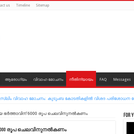
act us
Timeline
Sitemap
ആരോഗ്യം
വിവാഹ മോചനം
നീതിന്യായം
FAQ
Messages
്ന മുസ്‌ലിം വിവാഹ മോചനം: കുടുംബ കോടതികളില്‍ വിശദ പരിശോധന
്യ ഭര്‍ത്താവിന് 6000 രൂപ ചെലവിനുനല്‍കണം
For y
ന് 6000 രൂപ ചെലവിനുനല്‍കണം