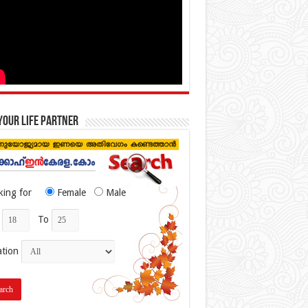
your life partner
king for
Female
Male
To
ation