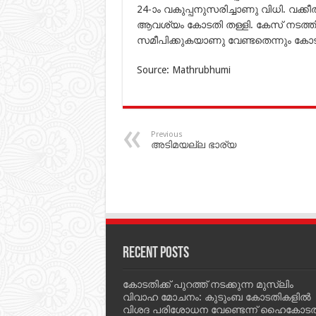
24-ാം വകുപ്പനുസരിച്ചാണു വിധി. വക്കീ
ആവശ്യം കോടതി തള്ളി. കേസ് നടത്ത
സമീപിക്കുകയാണു വേണ്ടതെന്നും കോടത
Source: Mathrubhumi
Previous
അടിമയല്ല ഭാര്യ
Recent Posts
കോടതിക്ക് പുറത്ത് നടക്കുന്ന മുസ്‌ലിം
വിവാഹ മോചനം: കുടുംബ കോടതികളില്‍
വിശദ പരിശോധന വേണ്ടെന്ന് ഹൈകോടത