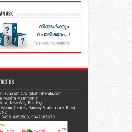
an Ask
act us
nilavu.com C/o NikahinKerala.com
la Muslim Matrimonial
Floor, New Way Building
Islamic Center, Railway Station Link Road
ut-2
 0495-4050508, 9847365679