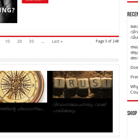
Rece
കോട
വി
വി
10
20
30
...
Last »
Page 5 of 248
തല
ആവശ
അവ
Doe
Prem
Why
Cou
ാള്‍ഡോയെ
ഭാര്യമാരോട് പെരുമാറേണ്ട
്തിലിരിക്കെ
വിധം.
Shop
ാതാക്കാൻ
ിയിരുന്നുവെന്ന്
ിൻറെ കുറ്റസമ്മതം