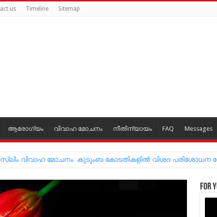
act us
Timeline
Sitemap
ആരോഗ്യം
വിവാഹ മോചനം
നീതിന്യായം
FAQ
Messages
For y