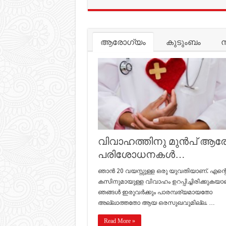
ആരോഗ്യം
കുടുംബം
ന
വിവാഹത്തിനു മുൻപ് ആര
പരിശോധനകൾ…
ഞാൻ 20 വയസ്സുള്ള ഒരു യുവതിയാണ്. എന്റ
കസിനുമായുള്ള വിവാഹം ഉറപ്പിച്ചിരിക്കുകയാ
ഞങ്ങൾ ഇരുവർക്കും പാരമ്പര്യമായതോ
അല്ലാത്തതോ ആയ ഒരസുഖവുമില്ല. …
Read More »