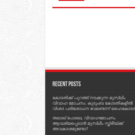
Recent Posts
കോടതിക്ക് പുറത്ത് നടക്കുന്ന മുസ്‌ലിം
വിവാഹ മോചനം: കുടുംബ കോടതികളില്‍
വിശദ പരിശോധന വേണ്ടെന്ന് ഹൈകോടത
തലാഖ് പോലെ, വിവാഹമോചനം
ആവശ്യപ്പെടാൻ മുസ്ലീം സ്ത്രീയ്ക്ക്
അവകാശമുണ്ടോ?