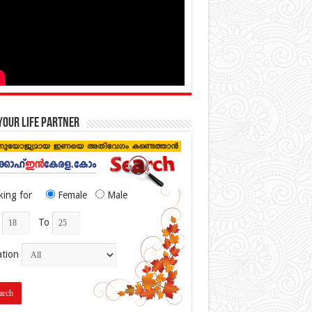
your life partner
king for
Female
Male
To
ation