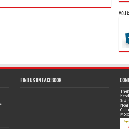
You c
Find us on Facebook
Cont
Then
Kera
3rd 
ി
Near 
Calic
Mob: