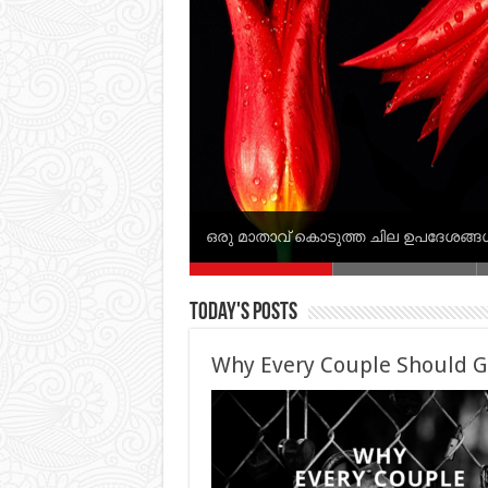
Dating in Islam
While You Are Single
ഒരു മാതാവ് കൊടുത്ത ചില ഉപദേശങ്ങ
Today's Posts
Why Every Couple Should Go