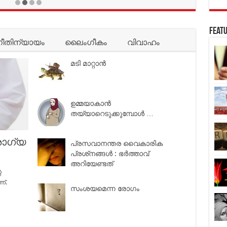
Featu
ീതിന്യായം
ലൈംഗീകം
വിവാഹം
മടി മാറ്റാന്‍
ഉമ്മയാകാന്‍
തയ്യാറെടുക്കുമ്പോള്‍ …
ോഗ്യ
പ്രസവാനന്തര വൈകാരിക
പ്രശ്‌നങ്ങള്‍ : ഭര്‍ത്താവ്
അറിയേണ്ടത്
െ
ണ്.
സംശയമെന്ന രോഗം