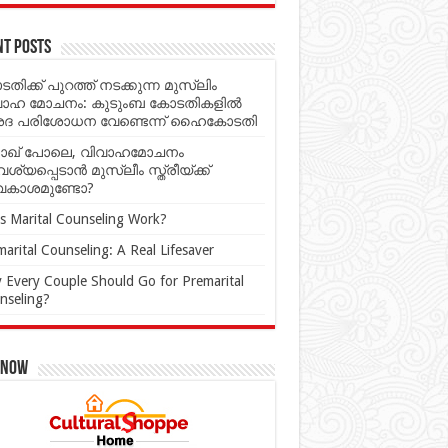
nt Posts
തിക്ക് പുറത്ത് നടക്കുന്ന മുസ്‌ലിം
വാഹ മോചനം: കുടുംബ കോടതികളില്‍
ശദ പരിശോധന വേണ്ടെന്ന് ഹൈകോടതി
ാഖ് പോലെ, വിവാഹമോചനം
്യപ്പെടാൻ മുസ്ലീം സ്ത്രീയ്ക്ക്
കാശമുണ്ടോ?
s Marital Counseling Work?
arital Counseling: A Real Lifesaver
 Every Couple Should Go for Premarital
nseling?
 Now