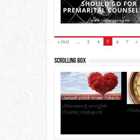
5
« First
...
3
4
6
7
»
Scrolling Box
മണവാട്ടിപ്പെണ്ണിനോട് ചിലത്.
റൊണ
ഗര്‍ഭത
ഇല്ല
നോക്ക
മാതാവ