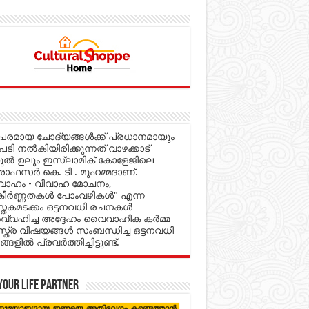
രമായ ചോദ്യങ്ങൾക്ക് പ്രധാനമായും
പടി നൽകിയിരിക്കുന്നത് വാഴക്കാട്
റുൽ ഉലൂം ഇസ്ലാമിക് കോളേജിലെ
ൊഫസർ കെ. ടി . മുഹമ്മദാണ്.
വാഹം - വിവാഹ മോചനം,
്കീർണ്ണതകൾ പോംവഴികൾ" എന്ന
്തകമടക്കം ഒട്ടനവധി രചനകൾ
വ്വഹിച്ച അദ്ദേഹം വൈവാഹിക കർമ്മ
്ത്ര വിഷയങ്ങൾ സംബന്ധിച്ച ഒട്ടനവധി
്ങളിൽ പ്രവർത്തിച്ചിട്ടുണ്ട്.
your life partner