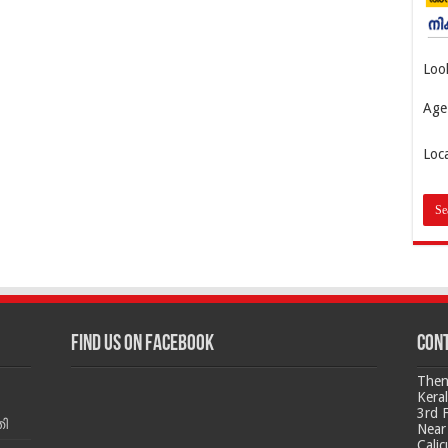
Loo
Age
Loc
Find us on Facebook
Cont
Then
Kera
3rd 
ി
Near 
Calic