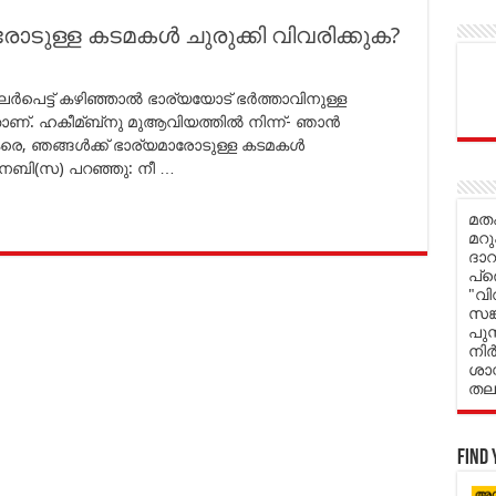
യമാരോടുള്ള കടമകള്‍ ചുരുക്കി വിവരിക്കുക?
‍പെട്ട് കഴിഞ്ഞാല്‍ ഭാര്യയോട് ഭര്‍ത്താവിനുള്ള
ാണ്. ഹകീമ്ബ്‌നു മുആവിയത്തില്‍ നിന്ന്- ഞാന്‍
രെ, ഞങ്ങള്‍ക്ക് ഭാര്യമാരോടുള്ള കടമകള്‍
നബി(സ) പറഞ്ഞു: നീ …
മതപ
മറു
ദാ
പ്ര
"വി
സങ
പുസ
നിർ
ശാസ
തലങ
Find 