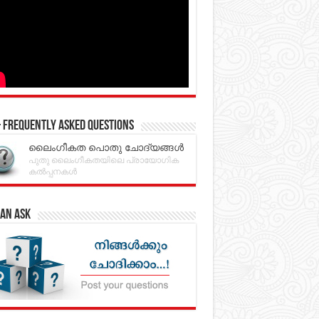
 Frequently Asked Questions
ലൈംഗീകത പൊതു ചോദ്യങ്ങൾ
പുതു ലൈംഗീകതയിലെ പ്രായോഗിക
കൽപ്പനകൾ
an Ask