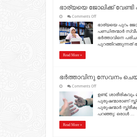
ഭാര്യയെ ജോലിക്ക് വേണ്ടി പ
on
Comments Off
ഭാര്യയെ
ഭാര്യയെ പുറം ജോലിക
ജോലിക്ക്
വേണ്ടി
പണ്ഡിതന്മാര്‍ സ്
പുറത്ത്
ഭര്‍ത്താവിനെ പരിചര
വിടുന്നത്
തെറ്റാകുമോ?
പുറത്തിറങ്ങുന്നത് 
Read More »
ഭര്‍ത്താവിനു സേവനം ചെയ്
on
Comments Off
ഭര്‍ത്താവിനു
ഉണ്ട്, ശാരീരികവ
സേവനം
ചെയ്യല്‍
പുരുഷന്മാരാണ് സ്ത്
ഭാര്യക്ക്
പുരുഷന്മാര്‍ സ്ത്ര
കടമയുണ്ടോ?
പറഞ്ഞു: ഒരാള്‍ …
Read More »