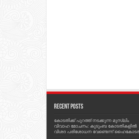
Recent Posts
കോടതിക്ക് പുറത്ത് നടക്കുന്ന മുസ്‌ലിം
വിവാഹ മോചനം: കുടുംബ കോടതികളില്‍
വിശദ പരിശോധന വേണ്ടെന്ന് ഹൈകോടത