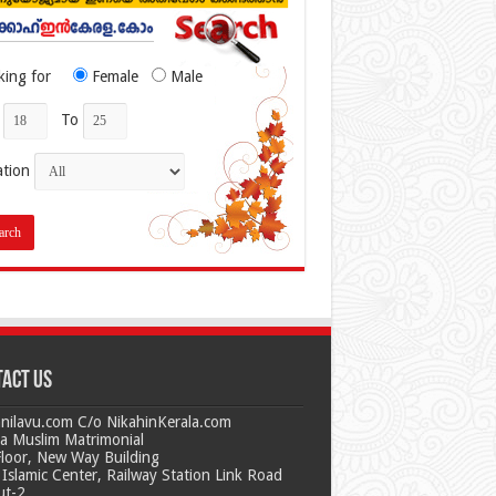
king for
Female
Male
To
ation
act us
nilavu.com C/o NikahinKerala.com
la Muslim Matrimonial
Floor, New Way Building
Islamic Center, Railway Station Link Road
ut-2