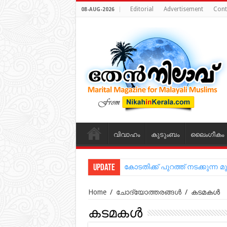
Editorial
Advertisement
Cont
08-AUG-2026
വിവാഹം
കുടുംബം
ലൈംഗീകം
Update
കോടതിക്ക് പുറത്ത് നടക്കുന
Home
/
ചോദ്യോത്തരങ്ങൾ
/
കടമകൾ
കടമകൾ