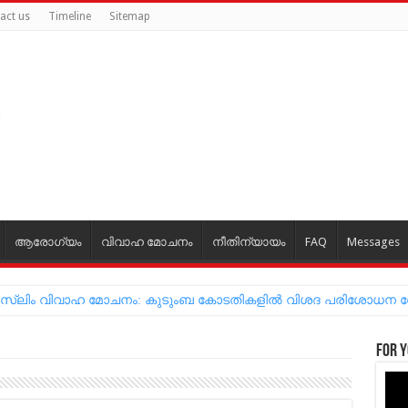
act us
Timeline
Sitemap
ആരോഗ്യം
വിവാഹ മോചനം
നീതിന്യായം
FAQ
Messages
്ന മുസ്‌ലിം വിവാഹ മോചനം: കുടുംബ കോടതികളില്‍ വിശദ പരിശോധന
For y