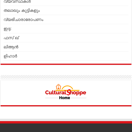
വ്യവസ്ഥകൾ
തലാഖും കുട്ടികളും
വ്യഭിചാരാരോപണം
ഇദ്ദ:
ഫസ് ഖ്
ലിആന്‍
ളിഹാർ