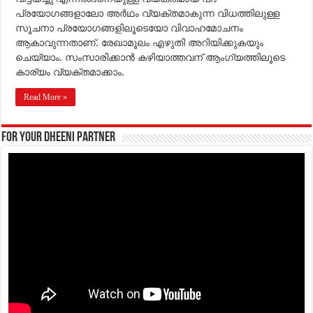
പ്രയോഗങ്ങളാലോ അര്‍ഥം വ്യക്തമാകുന്ന വിധത്തിലുള്ള
സൂചനാ പ്രയോഗങ്ങളിലൂടെയോ വിവാഹമോചനം
ആകാവുന്നതാണ്. രേഖാമൂലം എഴുതി അറിയിക്കുകയും
ചെയ്യാം. സംസാരിക്കാന്‍ കഴിയാത്തവന് ആംഗ്യത്തിലൂടെ
കാര്യം വ്യക്തമാക്കാം.
Read More »
For your Dheeni Partner