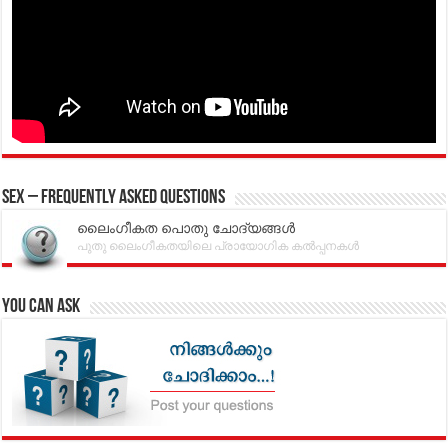
Sex – Frequently Asked Questions
ലൈംഗീകത പൊതു ചോദ്യങ്ങൾ
പുതു ലൈംഗീകതയിലെ പ്രായോഗിക കൽപ്പനകൾ
You can Ask