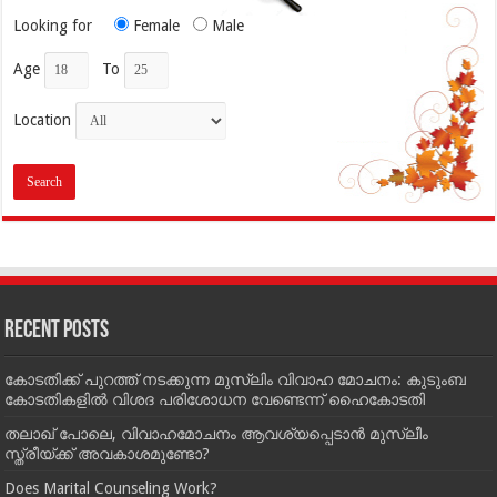
Looking for
Female
Male
Age
To
Location
Recent Posts
കോടതിക്ക് പുറത്ത് നടക്കുന്ന മുസ്‌ലിം വിവാഹ മോചനം: കുടുംബ
കോടതികളില്‍ വിശദ പരിശോധന വേണ്ടെന്ന് ഹൈകോടതി
തലാഖ് പോലെ, വിവാഹമോചനം ആവശ്യപ്പെടാൻ മുസ്ലീം
സ്ത്രീയ്ക്ക് അവകാശമുണ്ടോ?
Does Marital Counseling Work?