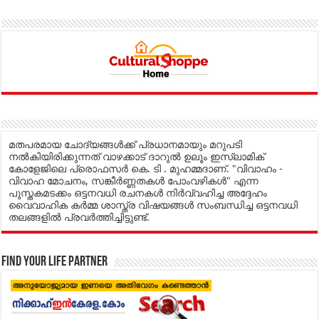
മതപരമായ ചോദ്യങ്ങൾക്ക് പ്രധാനമായും മറുപടി
നൽകിയിരിക്കുന്നത് വാഴക്കാട് ദാറുൽ ഉലൂം ഇസ്ലാമിക്
കോളേജിലെ പ്രൊഫസർ കെ. ടി . മുഹമ്മദാണ്. "വിവാഹം -
വിവാഹ മോചനം, സങ്കീർണ്ണതകൾ പോംവഴികൾ" എന്ന
പുസ്തകമടക്കം ഒട്ടനവധി രചനകൾ നിർവ്വഹിച്ച അദ്ദേഹം
വൈവാഹിക കർമ്മ ശാസ്ത്ര വിഷയങ്ങൾ സംബന്ധിച്ച ഒട്ടനവധി
തലങ്ങളിൽ പ്രവർത്തിച്ചിട്ടുണ്ട്.
Find your life partner