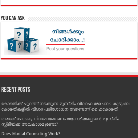
You can Ask
Recent Posts
കോടതിക്ക് പുറത്ത് നടക്കുന്ന മുസ്‌ലിം വിവാഹ മോചനം: കുടുംബ
കോടതികളില്‍ വിശദ പരിശോധന വേണ്ടെന്ന് ഹൈകോടതി
തലാഖ് പോലെ, വിവാഹമോചനം ആവശ്യപ്പെടാൻ മുസ്ലീം
സ്ത്രീയ്ക്ക് അവകാശമുണ്ടോ?
Does Marital Counseling Work?