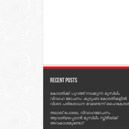
Recent Posts
കോടതിക്ക് പുറത്ത് നടക്കുന്ന മുസ്‌ലിം
വിവാഹ മോചനം: കുടുംബ കോടതികളില്‍
വിശദ പരിശോധന വേണ്ടെന്ന് ഹൈകോടത
തലാഖ് പോലെ, വിവാഹമോചനം
ആവശ്യപ്പെടാൻ മുസ്ലീം സ്ത്രീയ്ക്ക്
അവകാശമുണ്ടോ?