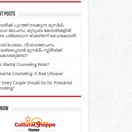
nt Posts
തിക്ക് പുറത്ത് നടക്കുന്ന മുസ്‌ലിം
വാഹ മോചനം: കുടുംബ കോടതികളില്‍
ശദ പരിശോധന വേണ്ടെന്ന് ഹൈകോടതി
ാഖ് പോലെ, വിവാഹമോചനം
്യപ്പെടാൻ മുസ്ലീം സ്ത്രീയ്ക്ക്
കാശമുണ്ടോ?
s Marital Counseling Work?
arital Counseling: A Real Lifesaver
 Every Couple Should Go for Premarital
nseling?
 Now