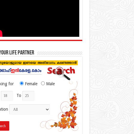
your life partner
king for
Female
Male
To
ation