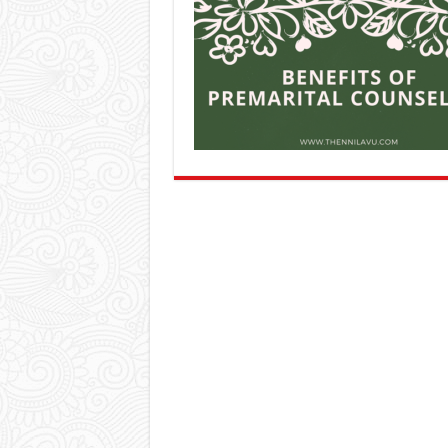
Premarital
Counseling