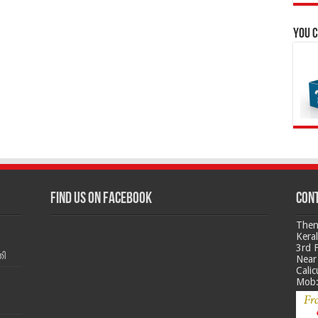
You c
Find us on Facebook
Cont
Then
Kera
3rd 
ി
Near 
Calic
Mob: