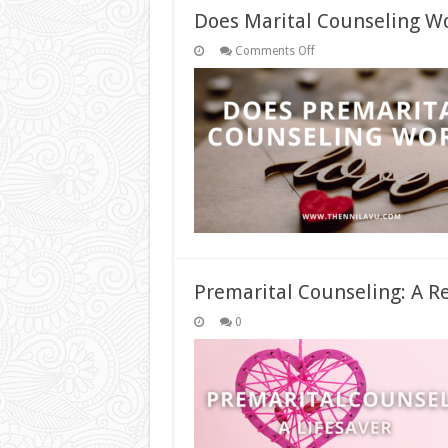
Does Marital Counseling W
on
Comments Off
Does
Marital
Counseling
Work?
Premarital Counseling: A Re
0