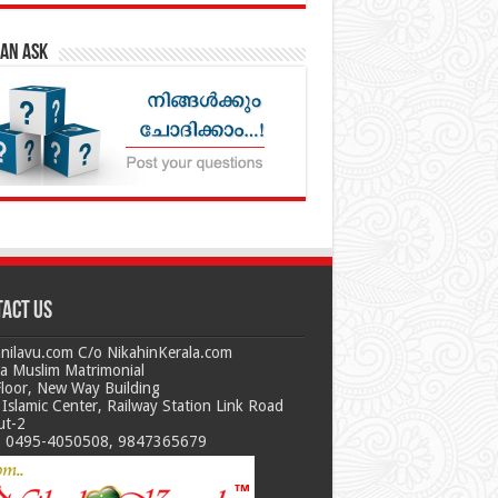
an Ask
act us
nilavu.com C/o NikahinKerala.com
la Muslim Matrimonial
Floor, New Way Building
Islamic Center, Railway Station Link Road
ut-2
 0495-4050508, 9847365679