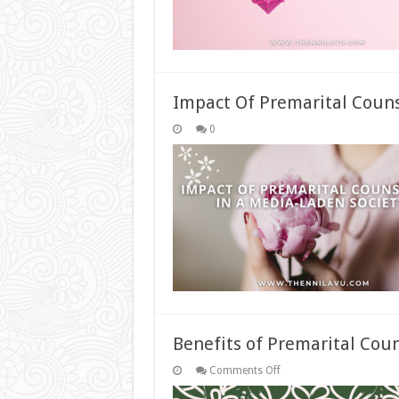
Impact Of Premarital Couns
0
Benefits of Premarital Cou
on
Comments Off
Benefits
of