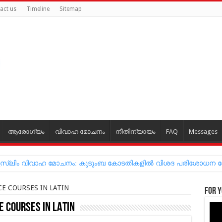
act us
Timeline
Sitemap
ആരോഗ്യം
വിവാഹ മോചനം
നീതിന്യായം
FAQ
Messages
്ന മുസ്‌ലിം വിവാഹ മോചനം: കുടുംബ കോടതികളില്‍ വിശദ പരിശോധന
CE COURSES IN LATIN
For y
 COURSES IN LATIN