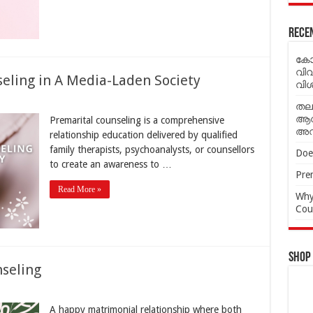
Rece
കോട
വി
eling in A Media-Laden Society
വി
തല
ആവശ
Premarital counseling is a comprehensive
അവ
relationship education delivered by qualified
family therapists, psychoanalysts, or counsellors
Doe
to create an awareness to …
Prem
Read More »
Why
Cou
Shop
nseling
A happy matrimonial relationship where both