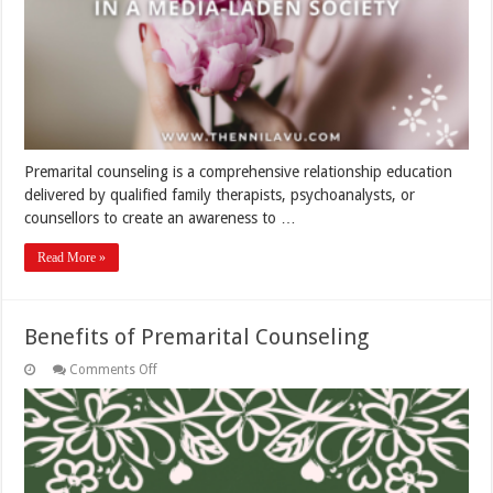
Premarital counseling is a comprehensive relationship education
delivered by qualified family therapists, psychoanalysts, or
counsellors to create an awareness to …
Read More »
Benefits of Premarital Counseling
on
Comments Off
Benefits
of
Premarital
Counseling