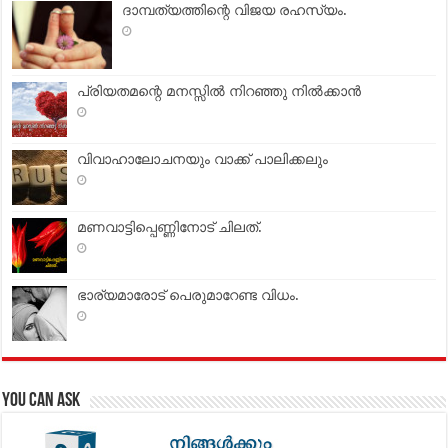
ദാമ്പത്യത്തിന്റെ വിജയ രഹസ്യം.
പ്രിയതമന്റെ മനസ്സില്‍ നിറഞ്ഞു നില്‍ക്കാന്‍
വിവാഹാലോചനയും വാക്ക് പാലിക്കലും
മണവാട്ടിപ്പെണ്ണിനോട് ചിലത്.
ഭാര്യമാരോട് പെരുമാറേണ്ട വിധം.
You can Ask