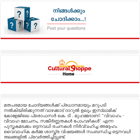
മതപരമായ ചോദ്യങ്ങൾക്ക് പ്രധാനമായും മറുപടി
നൽകിയിരിക്കുന്നത് വാഴക്കാട് ദാറുൽ ഉലൂം ഇസ്ലാമിക്
കോളേജിലെ പ്രൊഫസർ കെ. ടി . മുഹമ്മദാണ്. "വിവാഹം -
വിവാഹ മോചനം, സങ്കീർണ്ണതകൾ പോംവഴികൾ" എന്ന
പുസ്തകമടക്കം ഒട്ടനവധി രചനകൾ നിർവ്വഹിച്ച അദ്ദേഹം
വൈവാഹിക കർമ്മ ശാസ്ത്ര വിഷയങ്ങൾ സംബന്ധിച്ച ഒട്ടനവധി
തലങ്ങളിൽ പ്രവർത്തിച്ചിട്ടുണ്ട്.