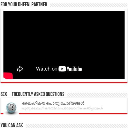
For your Dheeni Partner
Sex – Frequently Asked Questions
ലൈംഗീകത പൊതു ചോദ്യങ്ങൾ
പുതു ലൈംഗീകതയിലെ പ്രായോഗിക കൽപ്പനകൾ
You can Ask