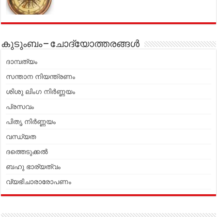
കുടുംബം – ചോദ്യോത്തരങ്ങൾ
ദാമ്പത്യം
സന്താന നിയന്ത്രണം
ശിശു ലിംഗ നിർണ്ണയം
പ്രസവം
പിതൃ നിർണ്ണയം
വന്ധ്യത
ദത്തെടുക്കൽ
ബഹു ഭാര്യത്വം
വ്യഭിചാരാരോപണം