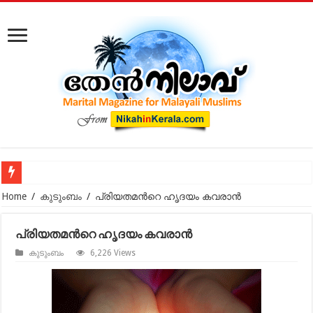
കോടതിക്ക് പുറത്ത് നടക്കുന്ന മുസ്‌ലിം വിവാഹ മോചനം: കുടു
Home
/
കുടുംബം
/
പ്രിയതമൻറെ ഹൃദയം കവരാന്‍
പ്രിയതമൻറെ ഹൃദയം കവരാന്‍
കുടുംബം
6,226 Views