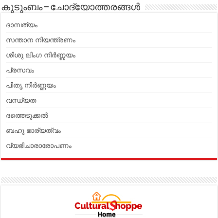
കുടുംബം – ചോദ്യോത്തരങ്ങൾ
ദാമ്പത്യം
സന്താന നിയന്ത്രണം
ശിശു ലിംഗ നിർണ്ണയം
പ്രസവം
പിതൃ നിർണ്ണയം
വന്ധ്യത
ദത്തെടുക്കൽ
ബഹു ഭാര്യത്വം
വ്യഭിചാരാരോപണം