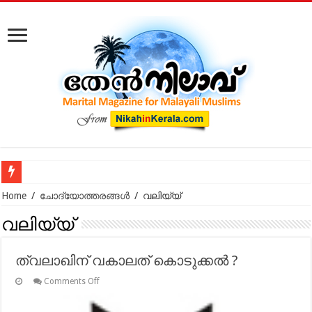
തലാഖ് പോലെ, വിവാഹമോചന
Home
/
ചോദ്യോത്തരങ്ങൾ
/
വലിയ്യ്
വലിയ്യ്
ത്വലാഖിന് വകാലത് കൊടുക്കല്‍ ?
on
Comments Off
ത്വലാഖിന്
വകാലത്
കൊടുക്കല്‍