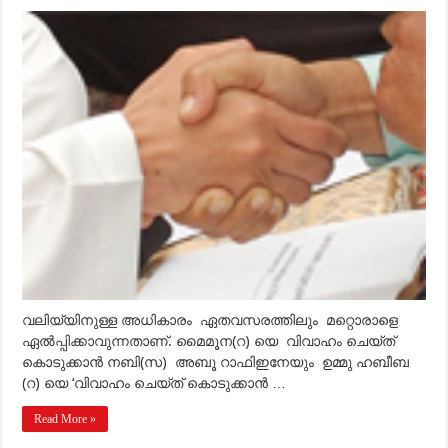
വലിയ്യ്
അധികാരം
മറ്റൊരാളില്‍
ഏല്‍പ്പിക്കാന്‍
പറ്റുമോ?
വലിയ്യിനുള്ള അധികാരം ഏതവസരത്തിലും മറ്റൊരാളെ
ഏല്‍പ്പിക്കാവുന്നതാണ്. മൈമൂന(റ) യെ വിവാഹം ചെയ്ത്
കൊടുക്കാന്‍ നബി(സ) അബൂ റാഫിഇനേയും ഉമ്മു ഹബീബ
(റ) യെ ‘വിവാഹം ചെയ്ത് കൊടുക്കാന്‍ …
Read More »