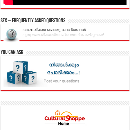
Sex – Frequently Asked Questions
ലൈംഗീകത പൊതു ചോദ്യങ്ങൾ
പുതു ലൈംഗീകതയിലെ പ്രായോഗിക കൽപ്പനകൾ
You can Ask