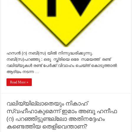
ഹസന്‍ (റ) നബി(സ) യില്‍ നിന്നുദ്ധരിക്കുന്നു.
നബി(സ)പറഞ്ഞു : ഒരു സ്ത്രിയെ ഒരേ സമയത്ത് രണ്ട്
വലിയ്യുകള്‍ രണ്ട് പേര്‍ക്ക് വിവാഹം ചെയ്ത് കൊടുത്താല്‍
ആദ്യം നടന്ന …
Read More »
വലിയ്യില്ലാതെയും നികാഹ്
സ്വഹീഹാകുമെന്ന് ഇമാം അബൂ ഹനീഫ
(റ) പറഞ്ഞിട്ടുണ്ടല്ലോ അതിനദ്ദേഹം
കണ്ടെത്തിയ തെളിവെന്താണ്?