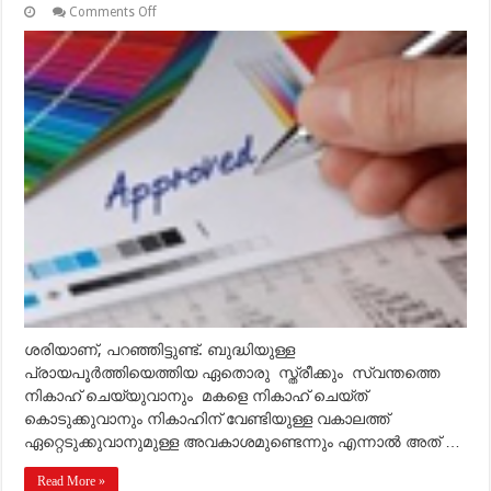
on
Comments Off
വലിയ്യില്ലാതെയും
നികാഹ്
സ്വഹീഹാകുമെന്ന്
ഇമാം
അബൂ
ഹനീഫ
(റ)
പറഞ്ഞിട്ടുണ്ടല്ലോ
അതിനദ്ദേഹം
കണ്ടെത്തിയ
തെളിവെന്താണ്?
ശരിയാണ്, പറഞ്ഞിട്ടുണ്ട്. ബുദ്ധിയുള്ള
പ്രായപൂര്‍ത്തിയെത്തിയ ഏതൊരു സ്ത്രീക്കും സ്വന്തത്തെ
നികാഹ് ചെയ്യുവാനും മകളെ നികാഹ് ചെയ്ത്
കൊടുക്കുവാനും നികാഹിന് വേണ്ടിയുള്ള വകാലത്ത്
ഏറ്റെടുക്കുവാനുമുള്ള അവകാശമുണ്ടെന്നും എന്നാല്‍ അത് …
Read More »