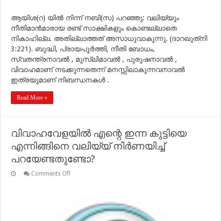
ആയിശ(റ) യില്‍ നിന്ന് നബി(സ) പറഞ്ഞു: വലിയ്യും
നീതിമാന്‍മാരായ രണ്ട് സാക്ഷികളും കൊണ്ടല്ലാതെ
നികാഹില്ല. അതില്ലാത്തത് അസാധുവാകുന്നു. (ദാറഖുത്‌നി
3:221). ബുദ്ധി, പ്രായപൂര്‍ത്തി, നീതി ബോധം,
സ്വതന്ത്രനാവല്‍ , മുസ്ലിമാവല്‍ , പുരുഷനാവല്‍ ,
വിവാഹമാണ് നടക്കുന്നതെന്ന് മനസ്സിലാകുന്നവനാവല്‍
ഇത്രയുമാണ് നിബന്ധനകള്‍ .
Read More »
വിവാഹവേളയില്‍ എന്റെ ഇന്ന കുട്ടിയെ
എന്നിങ്ങിനെ വലിയ്യ് നിര്‍ണയിച്ച്
പറയേണ്ടതുണ്ടോ?
on
Comments Off
വിവാഹവേളയില്‍
എന്റെ
ഇന്ന
കുട്ടിയെ
എന്നിങ്ങിനെ
വലിയ്യ്