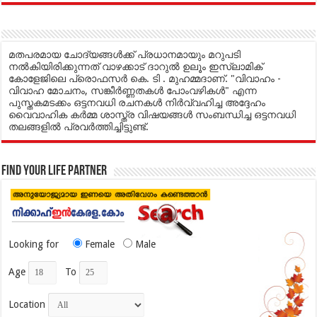
മതപരമായ ചോദ്യങ്ങൾക്ക് പ്രധാനമായും മറുപടി
നൽകിയിരിക്കുന്നത് വാഴക്കാട് ദാറുൽ ഉലൂം ഇസ്ലാമിക്
കോളേജിലെ പ്രൊഫസർ കെ. ടി . മുഹമ്മദാണ്. "വിവാഹം -
വിവാഹ മോചനം, സങ്കീർണ്ണതകൾ പോംവഴികൾ" എന്ന
പുസ്തകമടക്കം ഒട്ടനവധി രചനകൾ നിർവ്വഹിച്ച അദ്ദേഹം
വൈവാഹിക കർമ്മ ശാസ്ത്ര വിഷയങ്ങൾ സംബന്ധിച്ച ഒട്ടനവധി
തലങ്ങളിൽ പ്രവർത്തിച്ചിട്ടുണ്ട്.
Find your life partner
Looking for
Female
Male
Age
To
Location