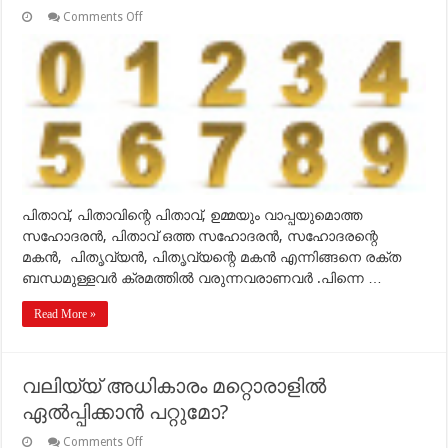
on
Comments Off
വലിയ്യുകള്‍
ആരെല്ലാമാണ്.
അവര്‍ക്കിടയിലെ
മുന്‍ഗണനക്രമം
എങ്ങിനെയാണ്?
പിതാവ്, പിതാവിന്റെ പിതാവ്, ഉമ്മയും വാപ്പയുമൊത്ത
സഹോദരന്‍, പിതാവ് ഒത്ത സഹോദരന്‍, സഹോദരന്റെ
മകന്‍, പിതൃവ്യന്‍, പിതൃവ്യന്റെ മകന്‍ എന്നിങ്ങനെ രക്ത
ബന്ധമുള്ളവര്‍ ക്രമത്തില്‍ വരുന്നവരാണവര്‍ .പിന്നെ …
Read More »
വലിയ്യ് അധികാരം മറ്റൊരാളില്‍
ഏല്‍പ്പിക്കാന്‍ പറ്റുമോ?
on
Comments Off