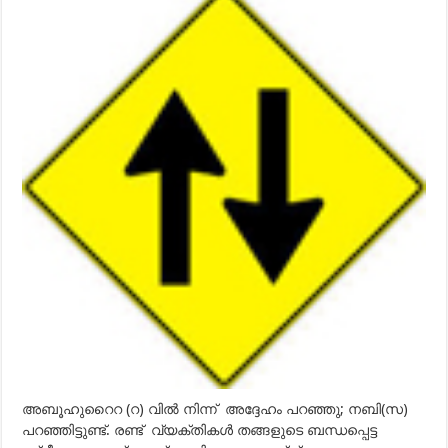
പരസ്പരം
ബന്ധപ്പെട്ടവരെ
വിവാഹം
ചെയ്‌തെടുക്കാമോ?
അബൂഹുറൈറ (റ) വില്‍ നിന്ന് അദ്ദേഹം പറഞ്ഞു; നബി(സ)
പറഞ്ഞിട്ടുണ്ട്. രണ്ട് വ്യക്തികള്‍ തങ്ങളുടെ ബന്ധപ്പെട്ട