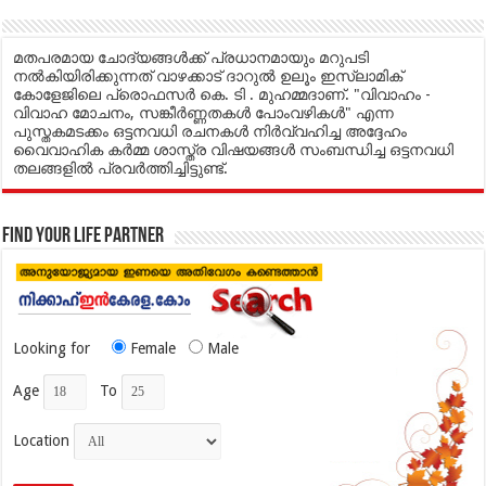
മതപരമായ ചോദ്യങ്ങൾക്ക് പ്രധാനമായും മറുപടി
നൽകിയിരിക്കുന്നത് വാഴക്കാട് ദാറുൽ ഉലൂം ഇസ്ലാമിക്
കോളേജിലെ പ്രൊഫസർ കെ. ടി . മുഹമ്മദാണ്. "വിവാഹം -
വിവാഹ മോചനം, സങ്കീർണ്ണതകൾ പോംവഴികൾ" എന്ന
പുസ്തകമടക്കം ഒട്ടനവധി രചനകൾ നിർവ്വഹിച്ച അദ്ദേഹം
വൈവാഹിക കർമ്മ ശാസ്ത്ര വിഷയങ്ങൾ സംബന്ധിച്ച ഒട്ടനവധി
തലങ്ങളിൽ പ്രവർത്തിച്ചിട്ടുണ്ട്.
Find your life partner
Looking for
Female
Male
Age
To
Location