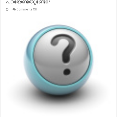
പറയേണ്ടതുണ്ടോ?
on
Comments Off
വിവാഹവേളയില്‍
എന്റെ
ഇന്ന
കുട്ടിയെ
എന്നിങ്ങിനെ
വലിയ്യ്
നിര്‍ണയിച്ച്
പറയേണ്ടതുണ്ടോ?