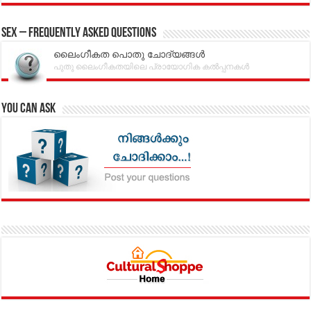
Sex – Frequently Asked Questions
ലൈംഗീകത പൊതു ചോദ്യങ്ങൾ
പുതു ലൈംഗീകതയിലെ പ്രായോഗിക കൽപ്പനകൾ
You can Ask