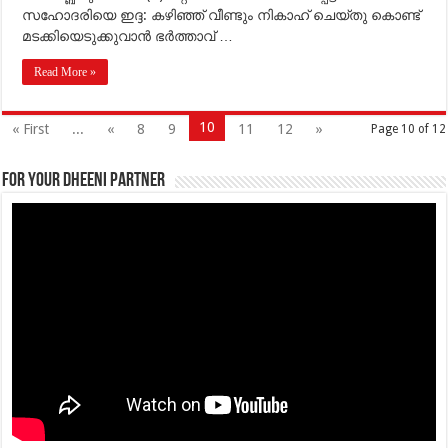
സഹോദരിയെ ഇദ്ദ: കഴിഞ്ഞ് വീണ്ടും നികാഹ് ചെയ്തു കൊണ്ട്
മടക്കിയെടുക്കുവാന്‍ ഭര്‍ത്താവ് …
Read More »
10
« First
...
«
8
9
11
12
»
Page 10 of 12
For your Dheeni Partner