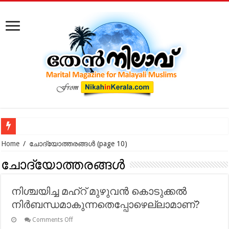
തലാഖ് പോലെ, വിവാഹമോച
Home
/
ചോദ്യോത്തരങ്ങൾ
(page 10)
ചോദ്യോത്തരങ്ങൾ
നിശ്ചയിച്ച മഹ്‌റ് മുഴുവന്‍ കൊടുക്കല്‍
നിര്‍ബന്ധമാകുന്നതെപ്പോഴെല്ലാമാണ്?
on
Comments Off
നിശ്ചയിച്ച