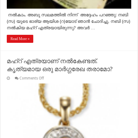
നല്‍കാം. അബു സലമത്തില്‍ നിന്ന് അദ്ദേഹം പറഞ്ഞു: നബി
(സ) യുടെ ഭാര്യ ആയിശ (റ)യോട് ഞാന്‍ ചോദിച്ചു. നബി (സ)
നല്‍കിയ മഹ്‌റ് എത്രയായിരുന്നു? അവര്‍ …
Read More »
മഹ്‌റ് എത്രയാണ് നല്‍കേണ്ടത്.
കൃത്യമായ ഒരു മാര്‍ഗ്ഗരേഖ തരാമോ?
on
Comments Off
മഹ്‌റ്
എത്രയാണ്
നല്‍കേണ്ടത്.
കൃത്യമായ
ഒരു
മാര്‍ഗ്ഗരേഖ
തരാമോ?