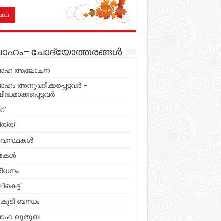
വാഹം – ചോദ്യോത്തരങ്ങൾ
വാഹ ആലോചന
ാഹം അനുവദിക്കപ്പെട്ടവർ –
ിദ്ധമാക്കപ്പെട്ടവർ
റ്
യ്യ്
യവസ്ഥകൾ
മകൾ
്രീധനം
ികെട്ട്
കുടി ബന്ധം
വാഹ ഖുതുബ