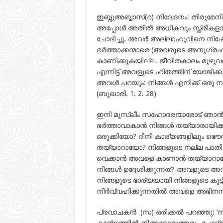
ഇബ്നുഅബ്ബാസ്(റ) നിവേദനം: തിരുമേനി(
അപ്പോൾ അതിൽ അധികവും സ്ത്രീകളാണ
ചോദിച്ചു. അവർ അല്ലാഹുവിനെ നി
ഭർത്താക്കന്മാരെ (അവരുടെ അനുഗ്രഹങ
കാണിക്കുകയില്ല. ജീവിതകാലം മുഴുവനു
എന്നിട്ട് അവളുടെ ഹിതത്തിന് യോജിക
അവൾ പറയും: നിങ്ങൾ എനിക്ക് ഒരു നന്മ
(ബുഖാരി. 1. 2. 28)
ഇനി മുസ്ലീം സഹോദരന്മാരോട് ഞാന്‍ 
ഭര്‍ത്താവാകാന്‍ നിങ്ങള്‍ തയ്യാരായിക
ഒരുക്കിയോ? ദീനീ കാര്യങ്ങളിലും ഭ
തയ്യാറായോ? നിങ്ങളുടെ നല്ല പാതി ആ
വെക്കാന്‍ അവളെ കാണാന്‍ തയ്യാ
നിങ്ങള്‍ ഉദ്ദേശിക്കുന്നത്? അവളുടെ 
നിങ്ങളുടെ ഭാര്യയായി നിങ്ങളുടെ കുട്ട
നിര്‍വ്വഹിക്കുന്നതില്‍ അവളെ അഭിനന്ട
പ്രവാചകന്‍ (സ) ഒരിക്കല്‍ പറഞ്ഞു: ‘
കാര്യത്തില്‍ നിങ്ങളോരുത്തരും ചോദ്