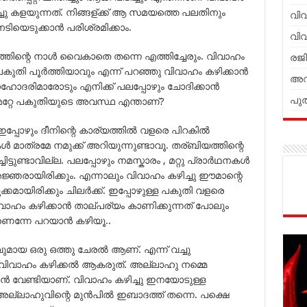
്ചു കളയുന്നത്. നിങ്ങള്ക്ക് ആ സമയത്തെ പലതിനും
വി
ിയെടുക്കാന്‍ പരിശ്രമിക്കാം.
വി
തിന്റെ നാള്‍ വൈകാതെ തന്നെ എത്തിച്ചേരും. വിവാഹം
രജി
ുതി പൂര്‍ത്തിയാവും എന്ന് പറഞ്ഞു വിവാഹം കഴിക്കാന്‍
അറ
ഹോദരിമാരോടും എനിക്ക് പലപ്പോഴും ചോദിക്കാന്‍
പുത
്നെ മറ്റേ പകുതിയുടെ അവസ്ഥ എന്താണ്?
 ഇപ്പോഴും ദീനിന്റെ കാര്യത്തില്‍ വളരെ പിറകില്‍
‍ മാത്രമേ നമുക്ക് അറിയുന്നുണ്ടാവൂ. തര്ബിയത്തിന്റെ
ട്ടുണ്ടാവില്ല. പലപ്പോഴും നമസ്കാരം , മറ്റു പ്രാര്‍ഥനകള്‍
അജ്ഞരായിരിക്കും. എന്നാലും വിവാഹം കഴിച്ചു ഈമാന്റെ
്കമായിരിക്കും ചിലര്‍ക്ക്. ഇപ്പോഴുള്ള പകുതി വളരെ
വാഹം കഴിക്കാന്‍ താല്പര്യം കാണിക്കുന്നത് പോലും
െന്നേ പറയാന്‍ കഴിയൂ..
മായ ഒരു ഒത്തു ചേരല്‍ ആണ്. എന്ന് വച്ചു
ം വിവാഹം കഴിക്കല്‍ ആകരുത്. അല്ലാഹു നമ്മെ
്‍ വേണ്ടിയാണ്. വിവാഹം കഴിച്ചു ഇനയോടുള്ള
അല്ലാഹുവിന്റെ മുന്‍പില്‍ ഇബാദത്ത് തന്നെ. പക്ഷെ