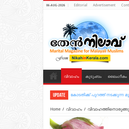
Editorial
Advertisement
Cont
06-AUG-2026
വിവാഹം
കുടുംബം
ലൈംഗീകം
Update
കോടതിക്ക് പുറത്ത് നടക്കുന
Home
/
വിവാഹം
/
വിവാഹത്തിനൊരുങ്ങുമ