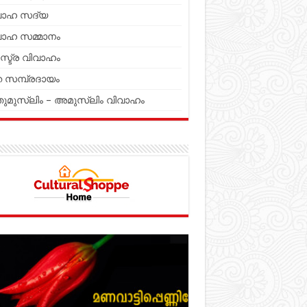
വാഹ സദ്യ
വാഹ സമ്മാനം
സ്ട്ര വിവാഹം
 സമ്പ്രദായം
ുമുസ്ലിം – അമുസ്ലിം വിവാഹം