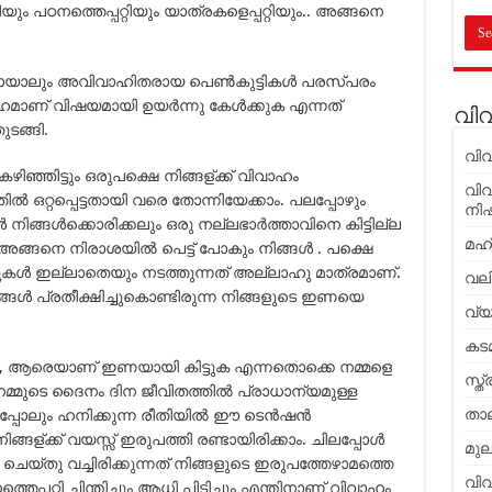
റിയും പഠനത്തെപ്പറ്റിയും യാത്രകളെപ്പറ്റിയും.. അങ്ങനെ
ായാലും അവിവാഹിതരായ പെണ്‍കുട്ടികള്‍ പരസ്പരം
ഹമാണ് വിഷയമായി ഉയര്‍ന്നു കേള്‍ക്കുക എന്നത്
വി
ടങ്ങി.
വി
ഴിഞ്ഞിട്ടും ഒരുപക്ഷെ നിങ്ങള്ക്ക് വിവാഹം
വിവ
‍ ഒറ്റപ്പെട്ടതായി വരെ തോന്നിയേക്കാം. പലപ്പോഴും
നിഷ
 നിങ്ങള്‍ക്കൊരിക്കലും ഒരു നല്ലഭാര്‍ത്താവിനെ കിട്ടില്ല
മഹ്
അങ്ങനെ നിരാശയില്‍ പെട്ട് പോകും നിങ്ങള്‍ . പക്ഷെ
വുകള്‍ ഇല്ലാതെയും നടത്തുന്നത് അല്ലാഹു മാത്രമാണ്.
വലി
ിങ്ങള്‍ പ്രതീക്ഷിച്ചുകൊണ്ടിരുന്ന നിങ്ങളുടെ ഇണയെ
വ്
കട
ുക, ആരെയാണ് ഇണയായി കിട്ടുക എന്നതൊക്കെ നമ്മളെ
സ്ത
 നമ്മുടെ ദൈനം ദിന ജീവിതത്തില്‍ പ്രാധാന്യമുള്ള
താല
പോലും ഹനിക്കുന്ന രീതിയില്‍ ഈ ടെന്‍ഷന്‍
ങ്ങള്ക്ക് വയസ്സ് ഇരുപത്തി രണ്ടായിരിക്കാം. ചിലപ്പോള്‍
മുല
െയ്തു വച്ചിരിക്കുന്നത് നിങ്ങളുടെ ഇരുപത്തേഴാമത്തെ
വി
്തെപ്പറ്റി ചിന്തിച്ചും ആധി പിടിച്ചും എന്തിനാണ് വിവാഹം