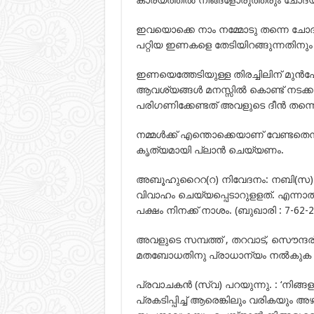
ഇവയൊക്കെ നാം നമ്മോടു തന്നെ ചോദിക
പറ്റിയ ഇണകളെ തേടിയിറങ്ങുന്നതിനും 
ഇണയെത്തേടിയുള്ള തിരച്ചിലിന് മുന്
ആവശ്യങ്ങള്‍ മനസ്സില്‍ കൊണ്ട് നടക്കര
പരിഗണിക്കേണ്ടത് അവളുടെ ദീന്‍ തന്
നമ്മള്‍ക്ക് എന്തൊക്കെയാണ് വേണ്ടതെന
കൃത്യമായി പ്ലാന്‍ ചെയ്യണം.
അബൂഹുറൈറ(റ) നിവേദനം: നബി(സ) അരുള
വിവാഹം ചെയ്യപ്പെടാറുളളത്. എന്നാ
പക്ഷം നിനക്ക് നാശം. (ബുഖാരി : 7-62-2
അവളുടെ സമ്പത്ത് , തറവാട്, സൌന്ദര
മതബോധതിനു പ്രാധാന്യം നല്‍കുക എ
പ്രവാചകന്‍ (സ്വ) പറയുന്നു. : ‘നിങ്ങ
പ്രകടിപ്പിച്ച് ആരെങ്കിലും വരികയും അ