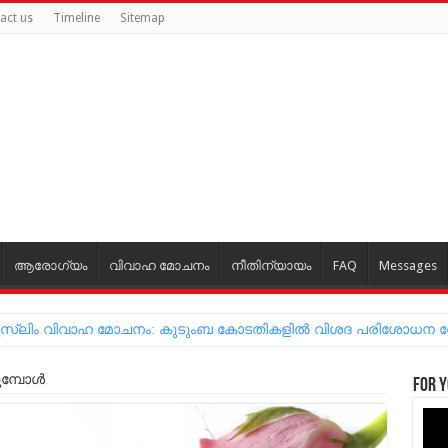
act us
Timeline
Sitemap
ആരോഗ്യം
വിവാഹ മോചനം
നീതിന്യായം
FAQ
Messages
്ന മുസ്‌ലിം വിവാഹ മോചനം: കുടുംബ കോടതികളില്‍ വിശദ പരിശോധന
്പോള്‍
For y