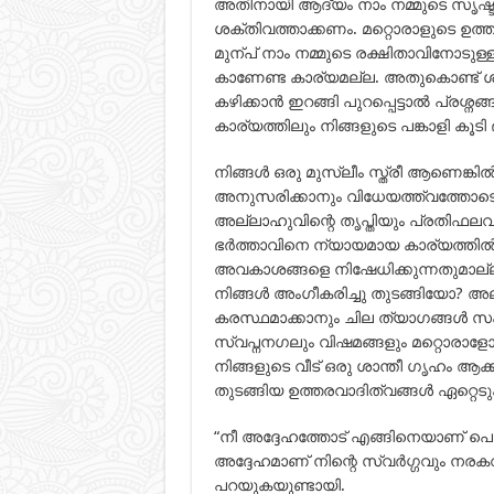
അതിനായി ആദ്യം നാം നമ്മുടെ സൃഷ്
ശക്തിവത്താക്കണം. മറ്റൊരാളുടെ ഉത്തര
മുന്പ് നാം നമ്മുടെ രക്ഷിതാവിനോട
കാണേണ്ട കാര്യമല്ല. അതുകൊണ്ട് ശര
കഴിക്കാന്‍ ഇറങ്ങി പുറപ്പെട്ടാല്‍ പ്ര
കാര്യത്തിലും നിങ്ങളുടെ പങ്കാളി കൂടി
നിങ്ങള്‍ ഒരു മുസ്ലീം സ്ത്രീ ആണെങ്ക
അനുസരിക്കാനും വിധേയത്ത്വത്തോടെ ജീ
അല്ലാഹുവിന്റെ തൃപ്തിയും പ്രതിഫലവും 
ഭര്‍ത്താവിനെ ന്യായമായ കാര്യത്തില
അവകാശങ്ങളെ നിഷേധിക്കുന്നതുമാല്ല
നിങ്ങള്‍ അംഗീകരിച്ചു തുടങ്ങിയോ? അല്
കരസ്ഥമാക്കാനും ചില ത്യാഗങ്ങള്‍ സ
സ്വപ്നനഗലും വിഷമങ്ങളും മറ്റൊരാളോട് 
നിങ്ങളുടെ വീട് ഒരു ശാന്തീ ഗൃഹം ആക്കാ
തുടങ്ങിയ ഉത്തരവാദിത്വങ്ങള്‍ ഏറ്റെട
“നീ അദ്ദേഹത്തോട് എങ്ങിനെയാണ് പെരു
അദ്ദേഹമാണ് നിന്റെ സ്വര്‍ഗ്ഗവും ന
പറയുകയുണ്ടായി.