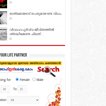
ഭാര്യമാരോട് പെരുമാറേണ്ട വിധം.
വിവാഹപൂര്‍വ്വ ജീവിതത്തില്‍
ശ്രദ്ധിക്കേണ്ട ചിലത്…
your life partner
king for
Female
Male
To
ation